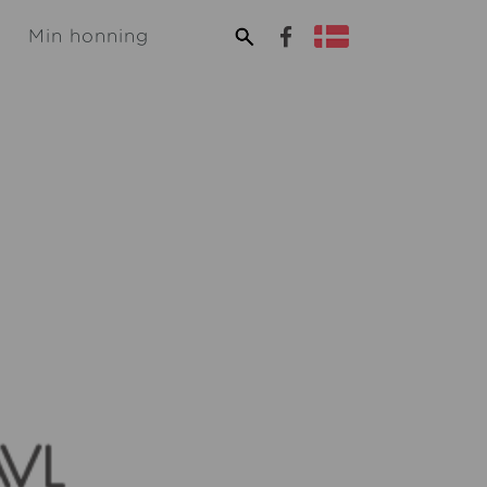
Min honning
g
Opskrifter