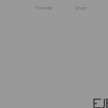
Forside
Shop
Min honning
Queen Bee