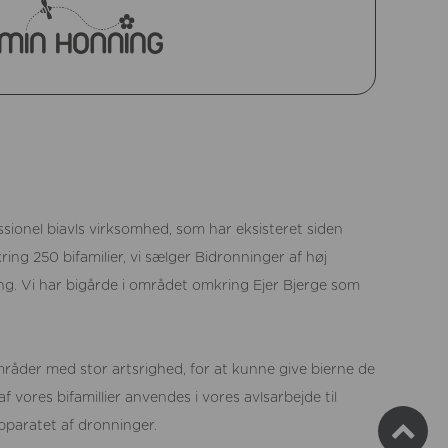
ssionel biavls virksomhed, som har eksisteret siden
ing 250 bifamilier, vi sælger Bidronninger af høj
ng. Vi har bigårde i området omkring Ejer Bjerge som
mråder med stor artsrighed, for at kunne give bierne de
f vores bifamillier anvendes i vores avlsarbejde til
pparatet af dronninger.