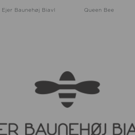
Ejer Baunehøj Biavl
Queen Bee
Kontakt os
Tilsætnings vejlednin