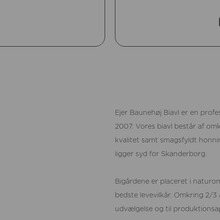
Ejer Baunehøj Biavl er en profe
2007. Vores biavl består af omkr
kvalitet samt smagsfyldt honni
ligger syd for Skanderborg.
Bigårdene er placeret i naturo
bedste levevilkår. Omkring 2/3 a
udvælgelse og til produktionsa