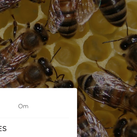
Om
ES