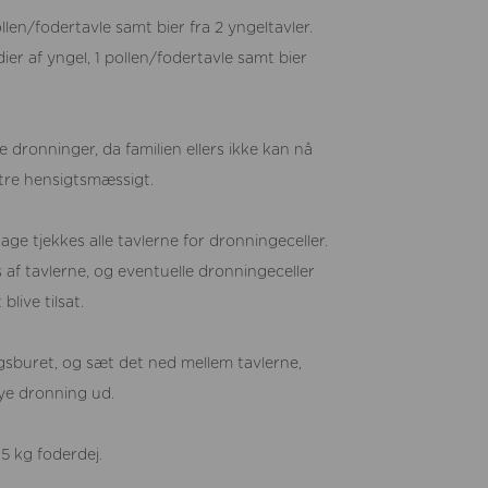
ollen/fodertavle samt bier fra 2 yngeltavler.
ier af yngel, 1 pollen/fodertavle samt bier
e dronninger, da familien ellers ikke kan nå
ntre hensigtsmæssigt.
ge tjekkes alle tavlerne for dronningeceller.
s af tavlerne, og eventuelle dronningeceller
blive tilsat.
ingsburet, og sæt det ned mellem tavlerne,
ye dronning ud.
5 kg foderdej.