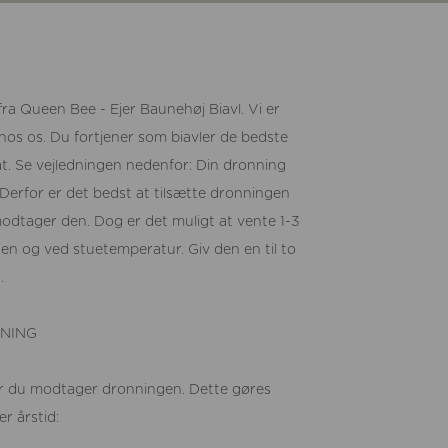
a Queen Bee - Ejer Baunehøj Biavl. Vi er
 hos os. Du fortjener som biavler de bedste
at. Se vejledningen nedenfor: Din dronning
 Derfor er det bedst at tilsætte dronningen
modtager den. Dog er det muligt at vente 1-3
n og ved stuetemperatur. Giv den en til to
.
NNING
ør du modtager dronningen. Dette gøres
r årstid: