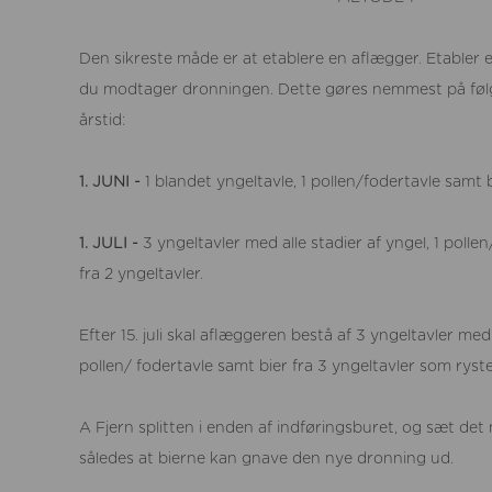
Den sikreste måde er at etablere en aflægger. Etabler 
du modtager dronningen. Dette gøres nemmest på følg
årstid:
1. JUNI -
1 blandet yngeltavle, 1 pollen/fodertavle samt b
1. JULI -
3 yngeltavler med alle stadier af yngel, 1 polle
fra 2 yngeltavler.
Efter 15. juli skal aflæggeren bestå af 3 yngeltavler med 
pollen/ fodertavle samt bier fra 3 yngeltavler som ryste
A Fjern splitten i enden af indføringsburet, og sæt det
således at bierne kan gnave den nye dronning ud.