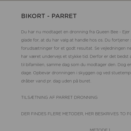
BIKORT - PARRET
Du har nu modtaget en dronning fra Queen Bee - Ejer B
glade for, at du har valg at handle hos os. Du fortjene
forudsætninger for et godt resultat. Se vejledningen n
har været undervejs et stykke tid. Derfor er det bedst 
til bifamilien, samme dag som du modtager den. Dog er 
dage. Opbevar dronningen i skyggen og ved stuetempera
dråber vand pr. dag uden på buret.
TILSÆTNING AF PARRET DRONNING
DER FINDES FLERE METODER, HER BESKRIVES TO F
METODE 1