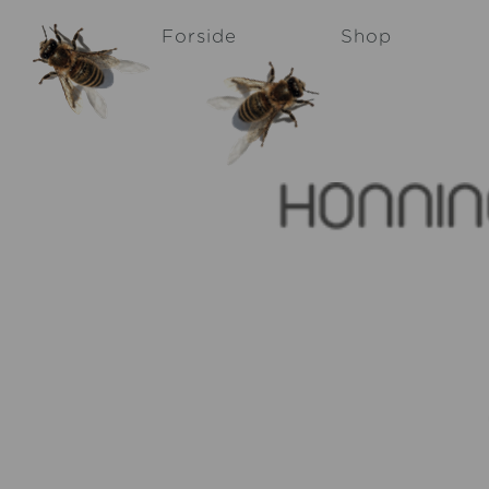
Forside
Shop
Min honning
Queen Bee