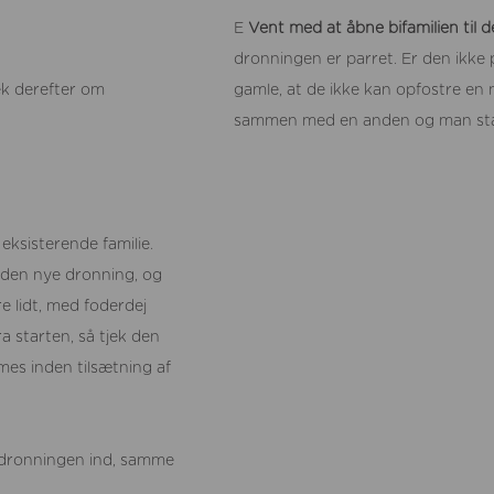
E
Vent med at åbne bifamilien til d
dronningen er parret. Er den ikke
k derefter om
gamle, at de ikke kan opfostre en 
sammen med en anden og man star
 eksisterende familie.
 den nye dronning, og
re lidt, med foderdej
a starten, så tjek den
mes inden tilsætning af
e dronningen ind, samme