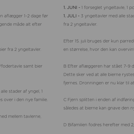
1. JUNI -
1 forseglet yngeltavle, 1 p
en aflægger 1-2 dage før
1. JULI -
3 yngeltavler med alle stad
ende måde alt efter
fra 2 yngeltavler.
Efter 15. juli bruges der kun parred
ier fra 2 yngeltavler.
en størrelse, hvor den kan overvi
n/fodertavle samt bier
B Efter aflæggeren har stået 7-9 da
Dette sker ved at alle bierne ryste
fjernes. Dronningen er nu klar til at 
alle stader af yngel, 1
s over i den nye familie.
C Fjern splitten i enden af indfør
således at bierne kan gnave den n
 ned mellem tavlerne,
D Bifamilien fodres herefter med 2,