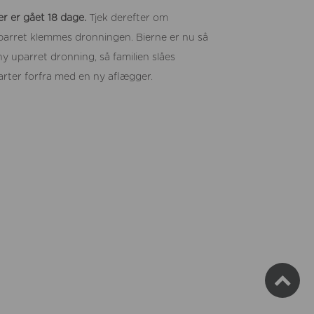
er er gået 18 dage.
Tjek derefter om
 parret klemmes dronningen. Bierne er nu så
ny uparret dronning, så familien slåes
ter forfra med en ny aflægger.