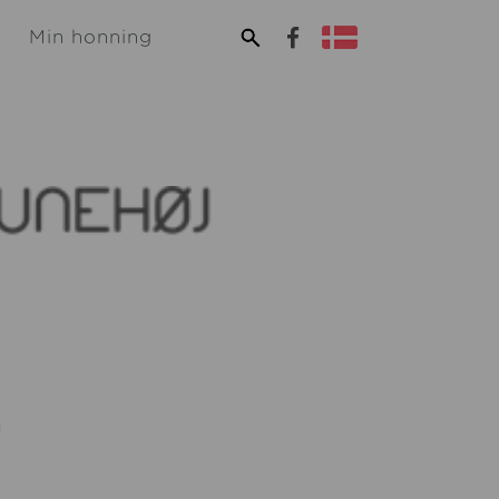
Min honning
g
Opskrifter