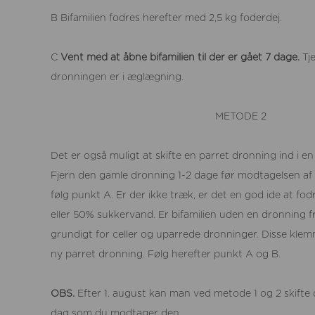
B Bifamilien fodres herefter med 2,5 kg foderdej.
C
Vent med at åbne bifamilien til der er gået 7 dage.
Tje
dronningen er i æglægning.
METODE 2
Det er også muligt at skifte en parret dronning ind i en
Fjern den gamle dronning 1-2 dage før modtagelsen af
følg punkt A. Er der ikke træk, er det en god ide at fod
eller 50% sukkervand. Er bifamilien uden en dronning fr
grundigt for celler og uparrede dronninger. Disse klem
ny parret dronning. Følg herefter punkt A og B.
OBS.
Efter 1. august kan man ved metode 1 og 2 skift
dag som du modtager den.