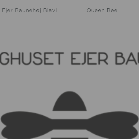
Ejer Baunehøj Biavl
Queen Bee
Kontakt os
Tilsætnings vejlednin