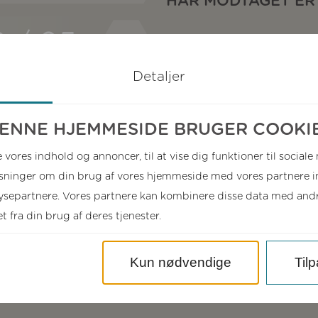
HAR MODTAGET ER
Hygiejnisk adfærd
Vitalitet
Detaljer
Honning udbytte
Sværmtræghed
ENNE HJEMMESIDE BRUGER COOKI
Fredelighed
e vores indhold og annoncer, til at vise dig funktioner til sociale
Tavlefasthed
lysninger om din brug af vores hjemmeside med vores partnere in
separtnere. Vores partnere kan kombinere disse data med andre
Vi deltager i DBF’s test af bru
 fra din brug af deres tjenester.
Se avlsoplysninger på vores hj
Kun nødvendige
Til