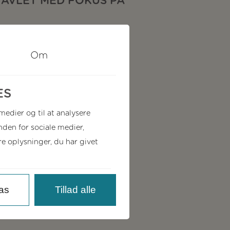
 AVLET MED FOKUS PÅ
Om
ES
 medier og til at analysere
den for sociale medier,
 oplysninger, du har givet
gsdronninger.
emmeside: min-honning.dk.
pas
Tillad alle