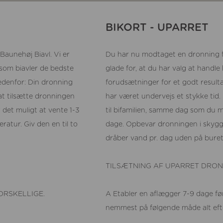
BIKORT - UPARRET
aunehøj Biavl. Vi er
Du har nu modtaget en dronning fr
r som biavler de bedste
glade for, at du har valg at handle
edenfor: Din dronning
forudsætninger for et godt result
at tilsætte dronningen
har været undervejs et stykke tid.
det muligt at vente 1-3
til bifamilien, samme dag som du 
tur. Giv den en til to
dage. Opbevar dronningen i skygge
dråber vand pr. dag uden på buret
TILSÆTNING AF UPARRET DRO
ORSKELLIGE.
A Etabler en aflægger 7-9 dage f
nemmest på følgende måde alt efte