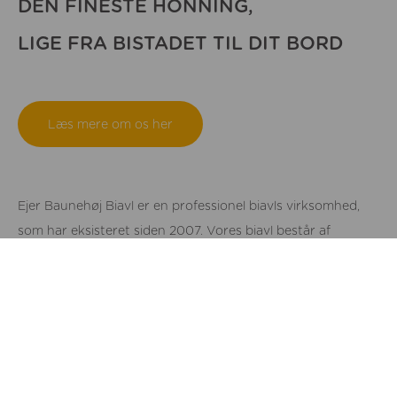
DEN FINESTE HONNING,
LIGE FRA BISTADET TIL DIT BORD
Læs mere om os her
Ejer Baunehøj Biavl er en professionel biavls virksomhed,
som har eksisteret siden 2007. Vores biavl består af
omkring 250 bifamilier, vi sælger Bidronninger af høj
kvalitet samt smagsfyldt honning. Vi har bigårde i området
omkring Ejer Bjerge som ligger syd for Skanderborg.
Bigårdene er placeret i naturområder med stor artsrighed,
for at kunne give bierne de bedste levevilkår. Omkring 2/3