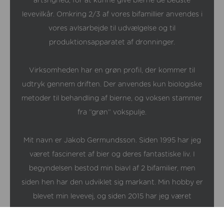
levevilkår. Omkring 2/3 af vores bifamillier anvendes i
vores avlsarbejde til udvælgelse og til
produktionsapparatet af dronninger.
Virksomheden har en grøn profil, der kommer til
udtryk gennem driften. Der anvendes kun biologiske
metoder til behandling af bierne, og voksen stammer
fra ”grøn” vokspulje.
Mit navn er Jakob Germundsson. Siden 1995 har jeg
været fascineret af bier og deres fantastiske liv. I
begyndelsen bestod min biavl af 2 bifamilier, men
siden hen har den udviklet sig markant. Min hobby er
blevet min levevej, og siden 2015 har jeg været
fuldtidsbiavler.