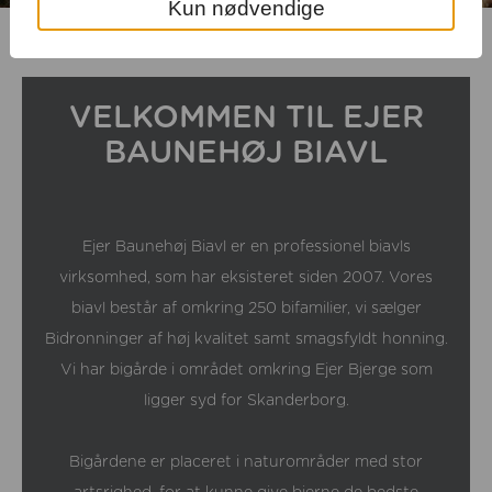
Kun nødvendige
VELKOMMEN TIL EJER
BAUNEHØJ BIAVL
Ejer Baunehøj Biavl er en professionel biavls
virksomhed, som har eksisteret siden 2007. Vores
biavl består af omkring 250 bifamilier, vi sælger
Bidronninger af høj kvalitet samt smagsfyldt honning.
Vi har bigårde i området omkring Ejer Bjerge som
ligger syd for Skanderborg.
Bigårdene er placeret i naturområder med stor
artsrighed, for at kunne give bierne de bedste