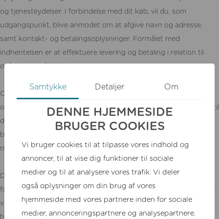
og tjenesteydelser. I forbindelse med dit køb, vil du, som
udgangspunkt, blive anmodet om at afgive navn og adresse,
samt kontakt- og betalingsoplysninger. Formålet med
indhentelsen er at effektuere levering og betaling i relation til
opfyldelsen af dit køb.
Samtykke
Detaljer
Om
Ovenstående behandling vil indebære, at de pågældende
oplysninger i forbindelse med faktureringen vil blive videregivet til
DENNE HJEMMESIDE
de parter, som er involverede i den konkrete
BRUGER COOKIES
betalingstransaktion, herunder bl.a. pengeinstitut, kortudsteder
Vi bruger cookies til at tilpasse vores indhold og
mv.
annoncer, til at vise dig funktioner til sociale
medier og til at analysere vores trafik. Vi deler
De omhandlede personoplysninger vil blive behandlet i
også oplysninger om din brug af vores
forbindelse med afviklingen af den enkelte ordre, hvorefter disse
hjemmeside med vores partnere inden for sociale
vil blive lagret i vores økonomi- og ordresystem i 5 år med
medier, annonceringspartnere og analysepartnere.
henblik på kvalitetsstyring og kundeservice, herunder