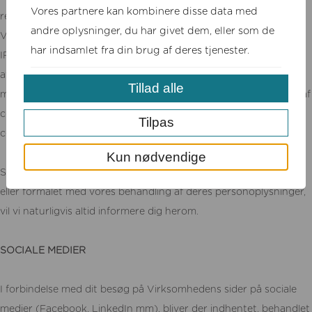
Vores partnere kan kombinere disse data med
reklamationer, reparationer og genbestillinger.
andre oplysninger, du har givet dem, eller som de
Virksomhedens hjemmesider anvender cookies, som registrerer
har indsamlet fra din brug af deres tjenester.
IP-adresse, søgehistorik og lignende med henblik på optimering
af brugeroplevelsen, samt undersøgelse af adfærdsmæssige
Tillad alle
mønstre til brug for markedsføring. Du kan altid fravælge brug af
cookies, samt slette allerede lagrede cookies. Der henvises til
Tilpas
cookiepolitikken på hjemmesiden.
Kun nødvendige
Såfremt der måtte forekomme ændringer i relation til omfanget
eller formålet med vores behandling af deres personoplysninger,
vil vi naturligvis altid informere dig herom.
SOCIALE MEDIER
I forbindelse med dit besøg på Virksomhedens sider på sociale
medier (Facebook, LinkedIn mm), bliver der indhentet, behandlet