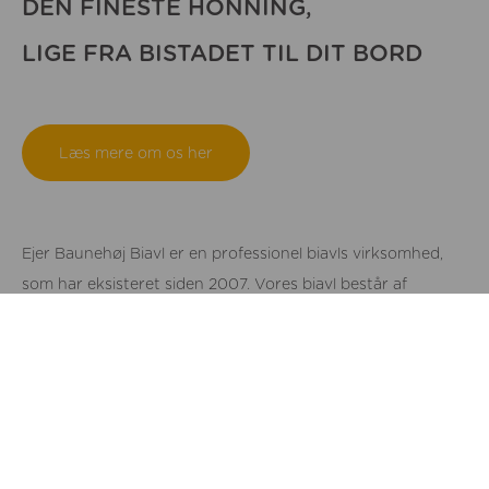
DEN FINESTE HONNING,
LIGE FRA BISTADET TIL DIT BORD
Læs mere om os her
Ejer Baunehøj Biavl er en professionel biavls virksomhed,
som har eksisteret siden 2007. Vores biavl består af
omkring 250 bifamilier, vi sælger Bidronninger af høj
kvalitet samt smagsfyldt honning. Vi har bigårde i området
omkring Ejer Bjerge som ligger syd for Skanderborg.
Bigårdene er placeret i naturområder med stor artsrighed,
for at kunne give bierne de bedste levevilkår. Omkring 2/3