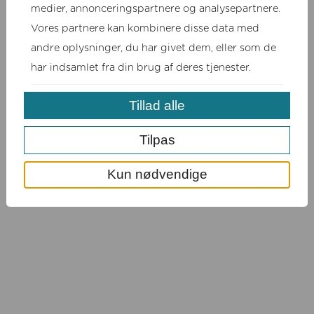
medier, annonceringspartnere og analysepartnere.
https://www.ejerbaunehoejbiavl.dk · Virksomhedsejer: Jakob
Vores partnere kan kombinere disse data med
Germundsson · CVR: 30383915
andre oplysninger, du har givet dem, eller som de
Forretningsbetingelser
Cookie politik
har indsamlet fra din brug af deres tjenester.
Ret cookie-samtykke
Tillad alle
Tilpas
Kun nødvendige