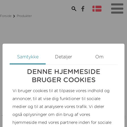
Forside
Produkter
Samtykke
Detaljer
Om
DENNE HJEMMESIDE
BRUGER COOKIES
Vi bruger cookies til at tilpasse vores indhold og
Kontakt os
annoncer, til at vise dig funktioner til sociale
medier og til at analysere vores trafik. Vi deler
også oplysninger om din brug af vores
Tåningvej 39 DK-8660 Skanderborg · Mobil: +45 30707415 · Mail:
hjemmeside med vores partnere inden for sociale
min.honning@gmail.com